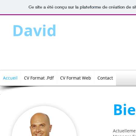
Ce site a été conçu sur la plateforme de création de si
David
Petchiko
Senior Sales Manager
Accueil
CV Format .Pdf
CV Format Web
Contact
Bi
Actuelleme