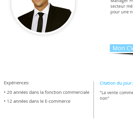
Manager Fr
secteur méd
pour une n
Mon CV
Expériences:
Citation du jour:
• 20 années dans la fonction commerciale
"La vente commen
non"
• 12 années dans le E-commerce